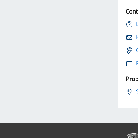
Cont
Prob