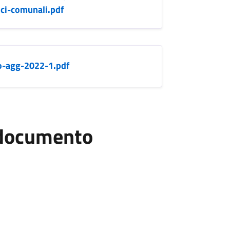
ici-comunali.pdf
go-agg-2022-1.pdf
l documento