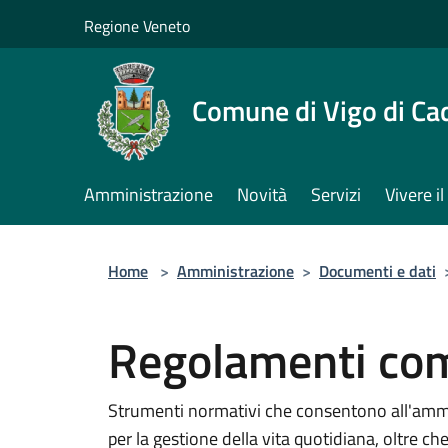
Salta al contenuto principale
Regione Veneto
Comune di Vigo di Ca
Amministrazione
Novità
Servizi
Vivere 
Home
>
Amministrazione
>
Documenti e dati
Regolamenti com
Strumenti normativi che consentono all'ammi
per la gestione della vita quotidiana, oltre che