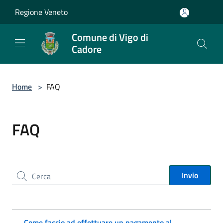
Salta al contenuto principale
Regione Veneto
Comune di Vigo di
Cadore
Home
>
FAQ
FAQ
Cerca nel sito
Invio
Come faccio ad effettuare un pagamento al