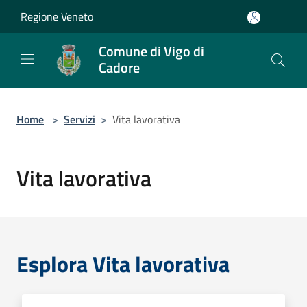
Salta al contenuto principale
Regione Veneto
Comune di Vigo di
Cadore
Home
>
Servizi
>
Vita lavorativa
Vita lavorativa
Esplora Vita lavorativa