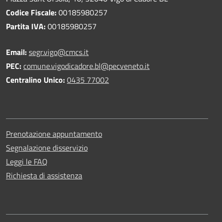
Codice Fiscale:
00185980257
Partita IVA:
00185980257
Email:
segr.vigo@cmcs.it
PEC:
comune.vigodicadore.bl@pecveneto.it
Centralino Unico:
0435 77002
Prenotazione appuntamento
Segnalazione disservizio
Leggi le FAQ
Richiesta di assistenza