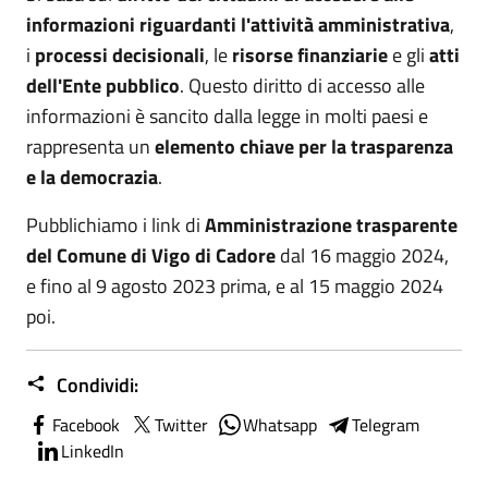
informazioni riguardanti l'attività amministrativa
,
i
processi decisionali
, le
risorse finanziarie
e gli
atti
dell'Ente pubblico
. Questo diritto di accesso alle
informazioni è sancito dalla legge in molti paesi e
rappresenta un
elemento chiave per la trasparenza
e la democrazia
.
Pubblichiamo i link di
Amministrazione trasparente
del Comune di Vigo di Cadore
dal 16 maggio 2024,
e fino al 9 agosto 2023 prima, e al 15 maggio 2024
poi.
Condividi:
Facebook
Twitter
Whatsapp
Telegram
LinkedIn