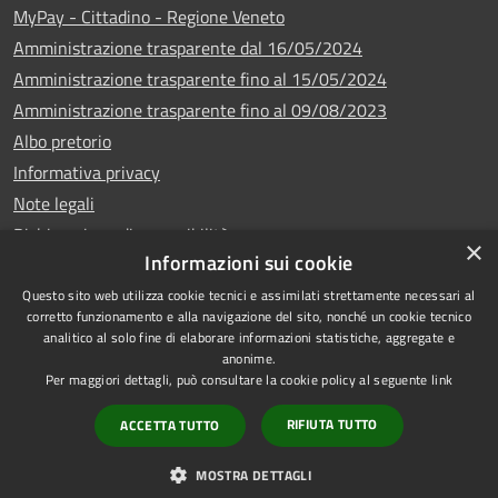
MyPay - Cittadino - Regione Veneto
Amministrazione trasparente dal 16/05/2024
Amministrazione trasparente fino al 15/05/2024
Amministrazione trasparente fino al 09/08/2023
Albo pretorio
Informativa privacy
Note legali
Dichiarazione di accessibilità
×
Informazioni sui cookie
Questo sito web utilizza cookie tecnici e assimilati strettamente necessari al
corretto funzionamento e alla navigazione del sito, nonché un cookie tecnico
analitico al solo fine di elaborare informazioni statistiche, aggregate e
Copyright © 2024
RSS
anonime.
•
Comune di Vigo di
Accessibilità
Per maggiori dettagli, può consultare la cookie policy al seguente
link
Cadore
• Powered
Privacy
RIFIUTA TUTTO
ACCETTA TUTTO
by
•
Cookie
Municipium
Redazione
Mappa del sito
MOSTRA DETTAGLI