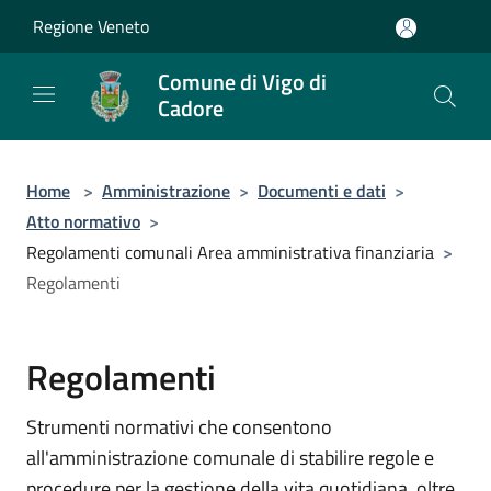
Salta al contenuto principale
Regione Veneto
Comune di Vigo di
Cadore
Home
>
Amministrazione
>
Documenti e dati
>
Atto normativo
>
Regolamenti comunali Area amministrativa finanziaria
>
Regolamenti
Regolamenti
Strumenti normativi che consentono
all'amministrazione comunale di stabilire regole e
procedure per la gestione della vita quotidiana, oltre