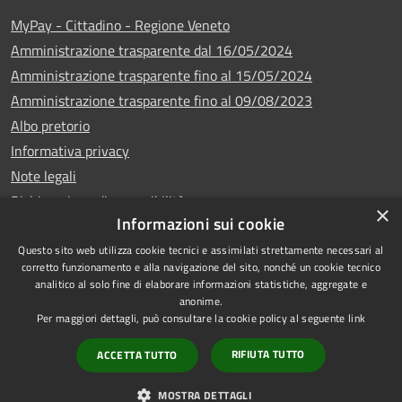
MyPay - Cittadino - Regione Veneto
Amministrazione trasparente dal 16/05/2024
Amministrazione trasparente fino al 15/05/2024
Amministrazione trasparente fino al 09/08/2023
Albo pretorio
Informativa privacy
Note legali
Dichiarazione di accessibilità
×
Informazioni sui cookie
Questo sito web utilizza cookie tecnici e assimilati strettamente necessari al
corretto funzionamento e alla navigazione del sito, nonché un cookie tecnico
analitico al solo fine di elaborare informazioni statistiche, aggregate e
Copyright © 2024
RSS
anonime.
•
Comune di Vigo di
Accessibilità
Per maggiori dettagli, può consultare la cookie policy al seguente
link
Cadore
• Powered
Privacy
RIFIUTA TUTTO
ACCETTA TUTTO
by
•
Cookie
Municipium
Redazione
Mappa del sito
MOSTRA DETTAGLI