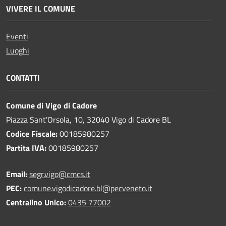
VIVERE IL COMUNE
Eventi
Luoghi
CONTATTI
Comune di Vigo di Cadore
Piazza Sant'Orsola, 10, 32040 Vigo di Cadore BL
Codice Fiscale:
00185980257
Partita IVA:
00185980257
Email:
segr.vigo@cmcs.it
PEC:
comune.vigodicadore.bl@pecveneto.it
Centralino Unico:
0435 77002