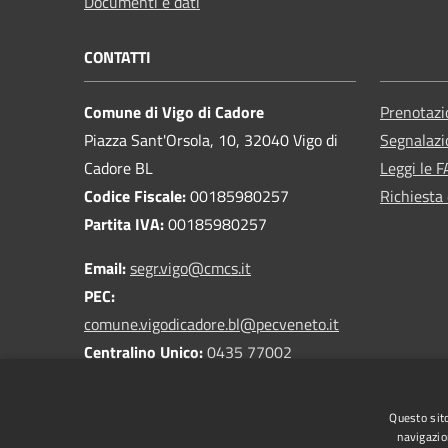
Documenti e dati
CONTATTI
Comune di Vigo di Cadore
Prenotaz
Piazza Sant'Orsola, 10, 32040 Vigo di
Segnalazi
Cadore BL
Leggi le 
Codice Fiscale:
00185980257
Richiesta 
Partita IVA:
00185980257
Email:
segr.vigo@cmcs.it
PEC:
comune.vigodicadore.bl@pecveneto.it
Centralino Unico:
0435 77002
Questo sito
navigazio