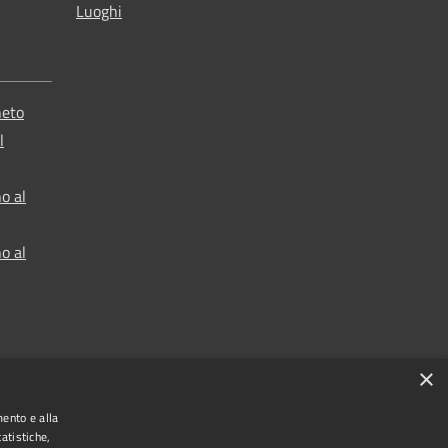
Luoghi
neto
l
o al
o al
×
mento e alla
atistiche,