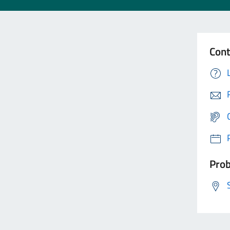
Cont
Prob