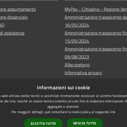
ione appuntamento
MyPay - Cittadino - Regione Ve
one disservizio
Amministrazione trasparente da
FAQ
16/05/2024
di assistenza
Amministrazione trasparente fin
15/05/2024
Amministrazione trasparente fin
09/08/2023
Albo pretorio
Informativa privacy
Note legali
Informazioni sui cookie
Dichiarazione di accessibilità
 web utilizza cookie tecnici e assimilati strettamente necessari al corretto funziona
ne del sito, nonché un cookie tecnico analitico al solo fine di elaborare informazioni st
aggregate e anonime.
Per maggiori dettagli, può consultare la cookie policy al seguente
link
Copyrigh
l sito
RIFIUTA TUTTO
ACCETTA TUTTO