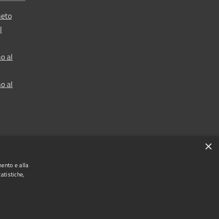
neto
l
o al
o al
×
mento e alla
atistiche,
t © 2024 •
Comune di Vigo di Cadore
• Powered