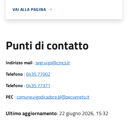
VAI ALLA PAGINA
Punti di contatto
Indirizzo mail
:
segr.vigo@cmcs.it
Telefono
:
0435 77002
Telefono
:
0435 77371
PEC
:
comune.vigodicadore.bl@pecveneto.it
Ultimo aggiornamento
: 22 giugno 2026, 15:32