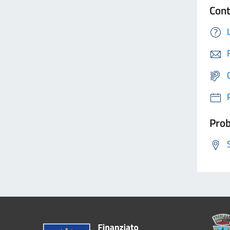
Cont
Prob