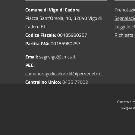
Comune di Vigo di Cadore
Prenotaz
Piazza Sant'Orsola, 10, 32040 Vigo di
Segnalazi
Cadore BL
Leggi le 
Codice Fiscale:
00185980257
Richiesta 
Partita IVA:
00185980257
Email:
segr.vigo@cmcs.it
PEC:
comune.vigodicadore.bl@pecveneto.it
Centralino Unico:
0435 77002
Questo sito
navigazio
RSS
Accessibilità
Privacy
Cookie
Mappa de