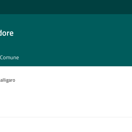
dore
il Comune
alligaro