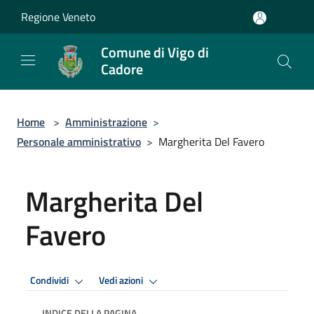
Salta al contenuto principale
Regione Veneto
Comune di Vigo di
Cadore
Home
>
Amministrazione
>
Personale amministrativo
>
Margherita Del Favero
Margherita Del
Favero
Condividi
Vedi azioni
INDICE DELLA PAGINA