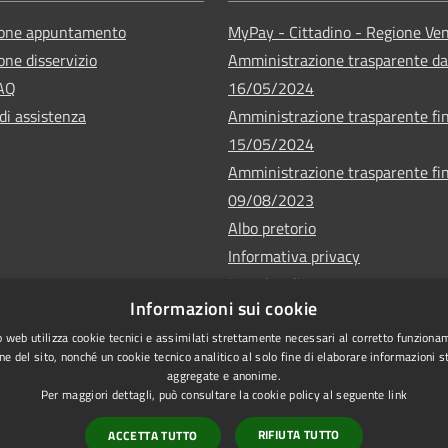
ione appuntamento
MyPay - Cittadino - Regione Ve
one disservizio
Amministrazione trasparente da
FAQ
16/05/2024
di assistenza
Amministrazione trasparente fin
15/05/2024
Amministrazione trasparente fin
09/08/2023
Albo pretorio
Informativa privacy
Note legali
Informazioni sui cookie
Dichiarazione di accessibilità
 web utilizza cookie tecnici e assimilati strettamente necessari al corretto funziona
ne del sito, nonché un cookie tecnico analitico al solo fine di elaborare informazioni st
aggregate e anonime.
Per maggiori dettagli, può consultare la cookie policy al seguente
link
Copyrigh
l sito
RIFIUTA TUTTO
ACCETTA TUTTO