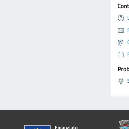
Cont
Prob