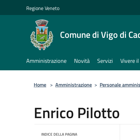
Salta al contenuto principale
Regione Veneto
Comune di Vigo di Ca
Amministrazione
Novità
Servizi
Vivere 
Home
>
Amministrazione
>
Personale amminis
Enrico Pilotto
INDICE DELLA PAGINA