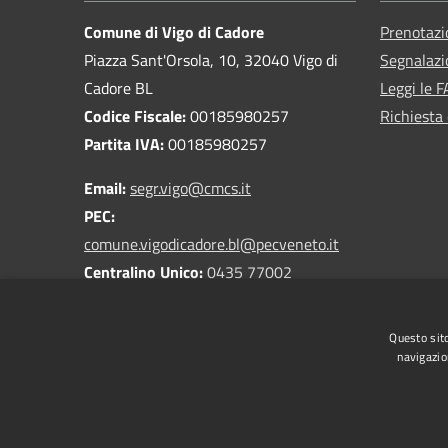
Comune di Vigo di Cadore
Prenotaz
Piazza Sant'Orsola, 10, 32040 Vigo di
Segnalazi
Cadore BL
Leggi le 
Codice Fiscale:
00185980257
Richiesta 
Partita IVA:
00185980257
Email:
segr.vigo@cmcs.it
PEC:
comune.vigodicadore.bl@pecveneto.it
Centralino Unico:
0435 77002
Questo sito
navigazio
RSS
Accessibilità
Privacy
Cookie
Mappa de