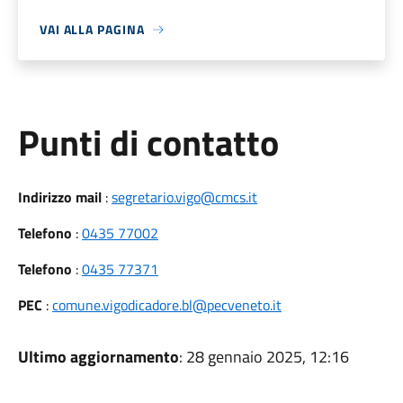
VAI ALLA PAGINA
Punti di contatto
Indirizzo mail
:
segretario.vigo@cmcs.it
Telefono
:
0435 77002
Telefono
:
0435 77371
PEC
:
comune.vigodicadore.bl@pecveneto.it
Ultimo aggiornamento
: 28 gennaio 2025, 12:16