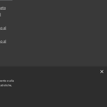
neto
l
o al
o al
×
mento e alla
atistiche,
t © 2024 •
Comune di Vigo di Cadore
• Powered