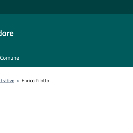
dore
il Comune
trativo
>
Enrico Pilotto