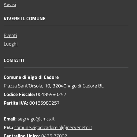
Avvisi
VIVERE IL COMUNE
Eventi
Luoghi
CONTATTI
Comune di Vigo di Cadore
Piazza Sant'Orsola, 10, 32040 Vigo di Cadore BL
Codice Fiscale:
00185980257
Partita IVA:
00185980257
Email:
segr.vigo@cmcs.it
PEC:
comune.vigodicadore.bl@pecveneto.it
Centralino Unico:
0435 77002