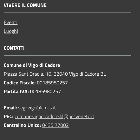
VIVERE IL COMUNE
Eventi
Luoghi
CONTATTI
Comune di Vigo di Cadore
Piazza Sant'Orsola, 10, 32040 Vigo di Cadore BL
Codice Fiscale:
00185980257
Partita IVA:
00185980257
Email:
segr.vigo@cmcs.it
PEC:
comune.vigodicadore.bl@pecveneto.it
Centralino Unico:
0435 77002