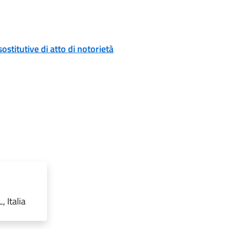
ostitutive di atto di notorietà
 Italia