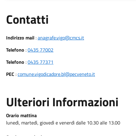
Utili
Contatti
Indirizzo mail
:
anagrafe.vigo@cmcs.it
Telefono
:
0435 77002
Telefono
:
0435 77371
PEC
:
comune.vigodicadore.bl@pecveneto.it
Ulteriori Informazioni
Orario mattina
lunedì, martedì, giovedì e venerdì dalle 10.30 alle 13.00