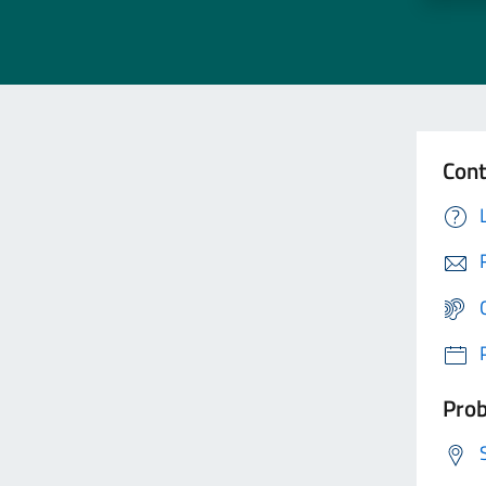
Cont
Prob