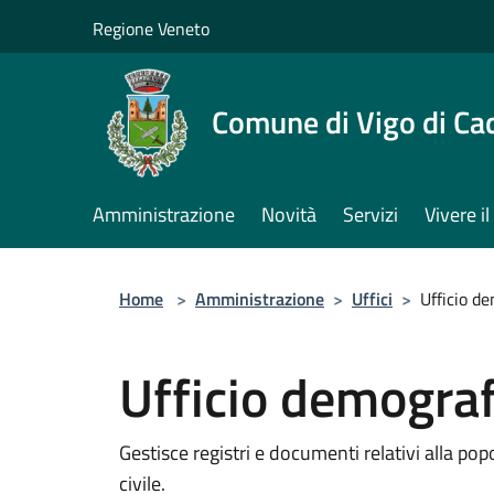
Salta al contenuto principale
Regione Veneto
Comune di Vigo di Ca
Amministrazione
Novità
Servizi
Vivere 
Home
>
Amministrazione
>
Uffici
>
Ufficio de
Ufficio demograf
Gestisce registri e documenti relativi alla p
civile.