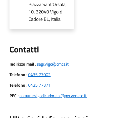
Piazza Sant'Orsola,
10, 32040 Vigo di
Cadore BL, Italia
Utili
Contatti
Indirizzo mail
:
segr.vigo@cmcs.it
Telefono
:
0435 77002
Telefono
:
0435 77371
PEC
:
comune.vigodicadore.bl@pecveneto.it