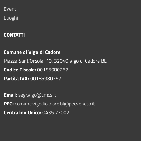
Eventi
Luoghi
CONTATTI
Comune di Vigo di Cadore
Piazza Sant'Orsola, 10, 32040 Vigo di Cadore BL
Codice Fiscale:
00185980257
Partita IVA:
00185980257
Email:
segr.vigo@cmcs.it
PEC:
comune.vigodicadore.bl@pecveneto.it
Centralino Unico:
0435 77002