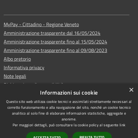
MyPay - Cittadino - Regione Veneto
Amministrazione trasparente dal 16/05/2024
Amministrazione trasparente fino al 15/05/2024
Amministrazione trasparente fino al 09/08/2023
Albo pretorio
Informativa privacy
Note legali
Dichiarazione di accessibilità
×
Informazioni sui cookie
Questo sito web utilizza cookie tecnici e assimilati strettamente necessari al
corretto funzionamento e alla navigazione del sito, nonché un cookie tecnico
analitico al solo fine di elaborare informazioni statistiche, aggregate e
Copyright © 2024
RSS
anonime.
•
Comune di Vigo di
Accessibilità
Per maggiori dettagli, può consultare la cookie policy al seguente
link
Cadore
• Powered
Privacy
RIFIUTA TUTTO
ACCETTA TUTTO