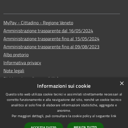
MyPay - Cittadino - Regione Veneto
Amministrazione trasparente dal 16/05/2024
Amministrazione trasparente fino al 15/05/2024
Amministrazione trasparente fino al 09/08/2023
Albo pretorio
Informativa privacy
Note legali
Dichiarazione di accessibilità
×
Informazioni sui cookie
Questo sito web utilizza cookie tecnici e assimilati strettamente necessari al
corretto funzionamento e alla navigazione del sito, nonché un cookie tecnico
analitico al solo fine di elaborare informazioni statistiche, aggregate e
Copyright © 2024
RSS
anonime.
•
Comune di Vigo di
Accessibilità
Per maggiori dettagli, può consultare la cookie policy al seguente
link
Cadore
• Powered
Privacy
RIFIUTA TUTTO
ACCETTA TUTTO