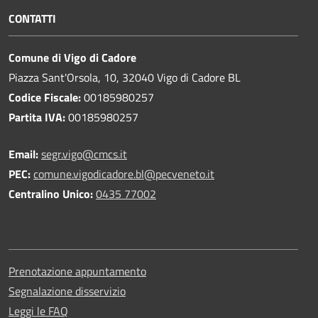
CONTATTI
Comune di Vigo di Cadore
Piazza Sant'Orsola, 10, 32040 Vigo di Cadore BL
Codice Fiscale:
00185980257
Partita IVA:
00185980257
Email:
segr.vigo@cmcs.it
PEC:
comune.vigodicadore.bl@pecveneto.it
Centralino Unico:
0435 77002
Prenotazione appuntamento
Segnalazione disservizio
Leggi le FAQ