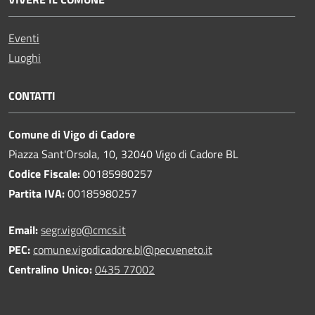
Eventi
Luoghi
CONTATTI
Comune di Vigo di Cadore
Piazza Sant'Orsola, 10, 32040 Vigo di Cadore BL
Codice Fiscale:
00185980257
Partita IVA:
00185980257
Email:
segr.vigo@cmcs.it
PEC:
comune.vigodicadore.bl@pecveneto.it
Centralino Unico:
0435 77002