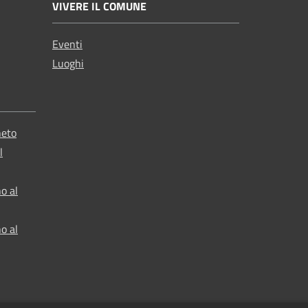
VIVERE IL COMUNE
Eventi
Luoghi
neto
l
o al
o al