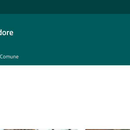
dore
il Comune