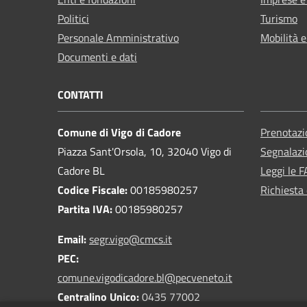
Politici
Turismo
Personale Amministrativo
Mobilità e
Documenti e dati
CONTATTI
Comune di Vigo di Cadore
Prenotaz
Piazza Sant'Orsola, 10, 32040 Vigo di
Segnalazi
Cadore BL
Leggi le 
Codice Fiscale:
00185980257
Richiesta 
Partita IVA:
00185980257
Email:
segr.vigo@cmcs.it
PEC:
comune.vigodicadore.bl@pecveneto.it
Centralino Unico:
0435 77002