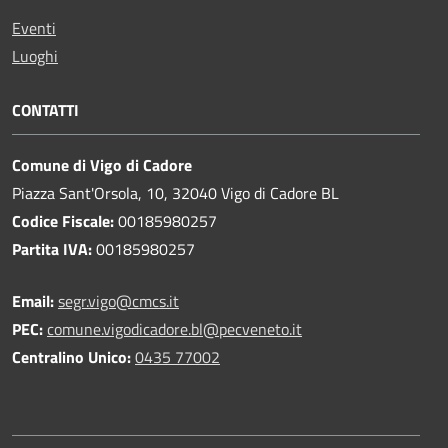
Eventi
Luoghi
CONTATTI
Comune di Vigo di Cadore
Piazza Sant'Orsola, 10, 32040 Vigo di Cadore BL
Codice Fiscale:
00185980257
Partita IVA:
00185980257
Email:
segr.vigo@cmcs.it
PEC:
comune.vigodicadore.bl@pecveneto.it
Centralino Unico:
0435 77002