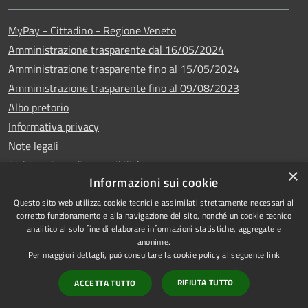
MyPay - Cittadino - Regione Veneto
Amministrazione trasparente dal 16/05/2024
Amministrazione trasparente fino al 15/05/2024
Amministrazione trasparente fino al 09/08/2023
Albo pretorio
Informativa privacy
Note legali
Dichiarazione di accessibilità
×
Informazioni sui cookie
Questo sito web utilizza cookie tecnici e assimilati strettamente necessari al
corretto funzionamento e alla navigazione del sito, nonché un cookie tecnico
analitico al solo fine di elaborare informazioni statistiche, aggregate e
Copyright © 2024
RSS
anonime.
•
Comune di Vigo di
Accessibilità
Per maggiori dettagli, può consultare la cookie policy al seguente
link
Cadore
• Powered
Privacy
RIFIUTA TUTTO
ACCETTA TUTTO
by
•
Cookie
Municipium
Redazione