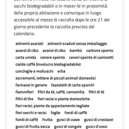
sacchi biodegradabili o in mater-bi in prossimità
della propria abitazione e comunque in luogo
accessibile al mezzo di raccolta dopo le ore 21 del
giorno precedente la raccolta prevista dal
calendario.
alimenti avariati
alimenti scaduti senza imballaggio
avanzi di cibo
avanzi di cibo
bambù
carbone spento
carta umida
cenere spenta
ceneri spente di caminetti
cialde caffè (involucro biodegradabile)
conchiglie e molluschi
erba
escrementi, lettiere di piccoli animali domestici
farinacei in genere
fazzoletti di carta sporchi
fiammiferi
filtri da tè, caffè, camomilla
filtri di tè
filtri di the
fiori recisi e piante domestiche
fiori recisi, piante da appartamento tagliate
fiori secchi e recisi
foglie
fondi di caffè
fondi di caffè
frutta
gusci di cozze
gusci di crostacei
gusci di frutta secca
gusci di vongole
gusci d'uovo