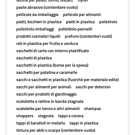
paste abrasive (contenitore vuoto)
pellicole da imballaggio
pellicole per alimenti
piatti, bicchieri in plastica
piatti in plastica
polistirolo
polistirolo imballaggi
polistitolo pannelli
prodotti cosmetici liquidi
profumi (contenitori vuoti)
reti in plastica per frutta e verdura
sacchetti di carta con interno plastificato
sacchetti di plastica
sacchetti in plastica (borse per la spesa)
sacchetti per patatine e caramelle
sacchi e sacchetti in plastica (fuorché per materiale edile)
sacchi per alimenti per animali
sacchi per detersivi
sacchi per prodotti di giardinaggio
scatolette e lattine in banda stagnata
scatolette per tonno e altri alimenti
shampoo
shoppers
stagnola
tappi a corona
tappi di barattoli in metallo
tappi in plastica
tintura per abiti o scarpe (contenitore vuoto)