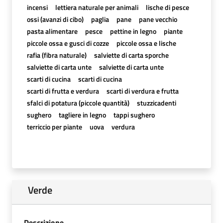
incensi
lettiera naturale per animali
lische di pesce
ossi (avanzi di cibo)
paglia
pane
pane vecchio
pasta alimentare
pesce
pettine in legno
piante
piccole ossa e gusci di cozze
piccole ossa e lische
rafia (fibra naturale)
salviette di carta sporche
salviette di carta unte
salviette di carta unte
scarti di cucina
scarti di cucina
scarti di frutta e verdura
scarti di verdura e frutta
sfalci di potatura (piccole quantità)
stuzzicadenti
sughero
tagliere in legno
tappi sughero
terriccio per piante
uova
verdura
Verde
Descrizione