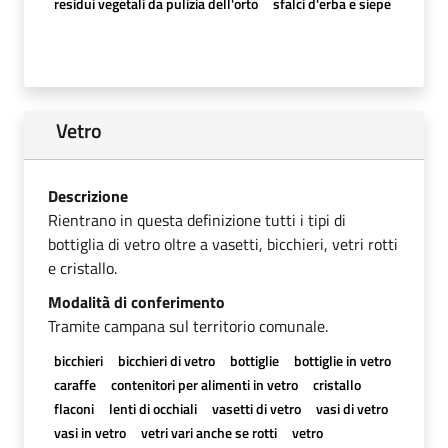
residui vegetali da pulizia dell'orto
sfalci d'erba e siepe
Vetro
Descrizione
Rientrano in questa definizione tutti i tipi di
bottiglia di vetro oltre a vasetti, bicchieri, vetri rotti
e cristallo.
Modalità di conferimento
Tramite campana sul territorio comunale.
bicchieri
bicchieri di vetro
bottiglie
bottiglie in vetro
caraffe
contenitori per alimenti in vetro
cristallo
flaconi
lenti di occhiali
vasetti di vetro
vasi di vetro
vasi in vetro
vetri vari anche se rotti
vetro