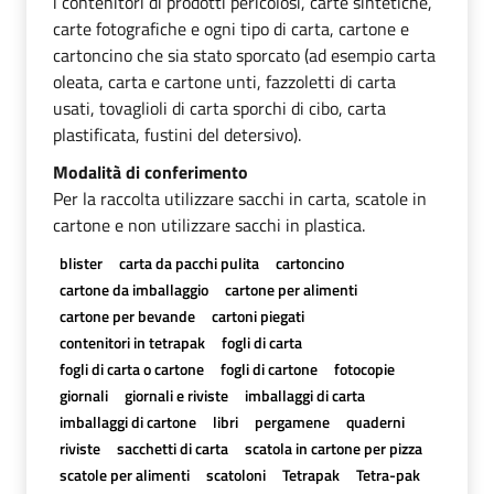
i contenitori di prodotti pericolosi, carte sintetiche,
carte fotografiche e ogni tipo di carta, cartone e
cartoncino che sia stato sporcato (ad esempio carta
oleata, carta e cartone unti, fazzoletti di carta
usati, tovaglioli di carta sporchi di cibo, carta
plastificata, fustini del detersivo).
Modalità di conferimento
Per la raccolta utilizzare sacchi in carta, scatole in
cartone e non utilizzare sacchi in plastica.
blister
carta da pacchi pulita
cartoncino
cartone da imballaggio
cartone per alimenti
cartone per bevande
cartoni piegati
contenitori in tetrapak
fogli di carta
fogli di carta o cartone
fogli di cartone
fotocopie
giornali
giornali e riviste
imballaggi di carta
imballaggi di cartone
libri
pergamene
quaderni
riviste
sacchetti di carta
scatola in cartone per pizza
scatole per alimenti
scatoloni
Tetrapak
Tetra-pak