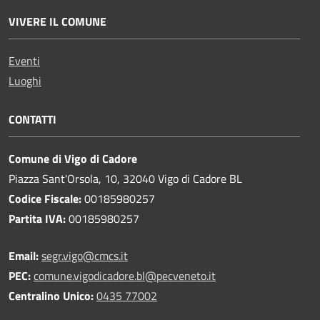
VIVERE IL COMUNE
Eventi
Luoghi
CONTATTI
Comune di Vigo di Cadore
Piazza Sant'Orsola, 10, 32040 Vigo di Cadore BL
Codice Fiscale:
00185980257
Partita IVA:
00185980257
Email:
segr.vigo@cmcs.it
PEC:
comune.vigodicadore.bl@pecveneto.it
Centralino Unico:
0435 77002