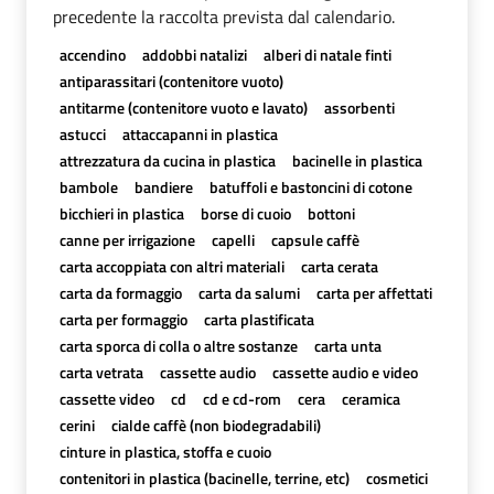
precedente la raccolta prevista dal calendario.
accendino
addobbi natalizi
alberi di natale finti
antiparassitari (contenitore vuoto)
antitarme (contenitore vuoto e lavato)
assorbenti
astucci
attaccapanni in plastica
attrezzatura da cucina in plastica
bacinelle in plastica
bambole
bandiere
batuffoli e bastoncini di cotone
bicchieri in plastica
borse di cuoio
bottoni
canne per irrigazione
capelli
capsule caffè
carta accoppiata con altri materiali
carta cerata
carta da formaggio
carta da salumi
carta per affettati
carta per formaggio
carta plastificata
carta sporca di colla o altre sostanze
carta unta
carta vetrata
cassette audio
cassette audio e video
cassette video
cd
cd e cd-rom
cera
ceramica
cerini
cialde caffè (non biodegradabili)
cinture in plastica, stoffa e cuoio
contenitori in plastica (bacinelle, terrine, etc)
cosmetici