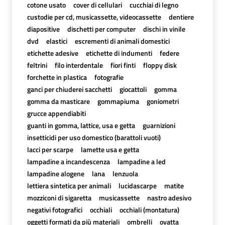
cotone usato
cover di cellulari
cucchiai di legno
custodie per cd, musicassette, videocassette
dentiere
diapositive
dischetti per computer
dischi in vinile
dvd
elastici
escrementi di animali domestici
etichette adesive
etichette di indumenti
federe
feltrini
filo interdentale
fiori finti
floppy disk
forchette in plastica
fotografie
ganci per chiuderei sacchetti
giocattoli
gomma
gomma da masticare
gommapiuma
goniometri
grucce appendiabiti
guanti in gomma, lattice, usa e getta
guarnizioni
insetticidi per uso domestico (barattoli vuoti)
lacci per scarpe
lamette usa e getta
lampadine a incandescenza
lampadine a led
lampadine alogene
lana
lenzuola
lettiera sintetica per animali
lucidascarpe
matite
mozziconi di sigaretta
musicassette
nastro adesivo
negativi fotografici
occhiali
occhiali (montatura)
oggetti formati da più materiali
ombrelli
ovatta