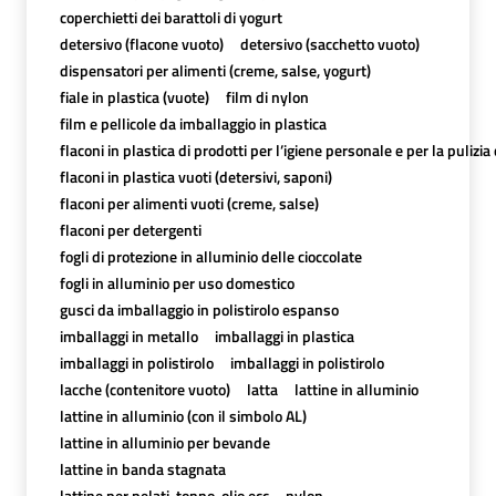
coperchietti dei barattoli di yogurt
detersivo (flacone vuoto)
detersivo (sacchetto vuoto)
dispensatori per alimenti (creme, salse, yogurt)
fiale in plastica (vuote)
film di nylon
film e pellicole da imballaggio in plastica
flaconi in plastica di prodotti per l’igiene personale e per la pulizia
flaconi in plastica vuoti (detersivi, saponi)
flaconi per alimenti vuoti (creme, salse)
flaconi per detergenti
fogli di protezione in alluminio delle cioccolate
fogli in alluminio per uso domestico
gusci da imballaggio in polistirolo espanso
imballaggi in metallo
imballaggi in plastica
imballaggi in polistirolo
imballaggi in polistirolo
lacche (contenitore vuoto)
latta
lattine in alluminio
lattine in alluminio (con il simbolo AL)
lattine in alluminio per bevande
lattine in banda stagnata
lattine per pelati, tonno, olio,ecc
nylon