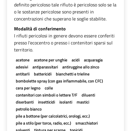
definito pericoloso tale rifiuto è pericoloso solo se la
o le sostanze pericolose sono presenti in
concentrazioni che superano le soglie stabilite.
Modalità di conferimento
I rifiuti pericolosi in genere devono essere conferiti
presso l'ecocentro o presso i contenitori sparsi sul
territorio.
acetone
acetone per unghie
acidi
acquaragia
adesivi
antiparassitari
antiruggine allo zinco
antitarli
battericidi
bianchetti e trieline
bombolette spray (con gas infiammabile, con CFC)
cera per legno
colle
contenitori con simboli o lettere T/F
diluenti
diserbanti
insetticidi
isolanti
mastici
petrolio bianco
pile a bottone (per calcolatrici, orologi, ecc.)
pile a stilo (per torce, radio, ecc.)
smacchiatori
solventi
tintura per scarpe
topicidi