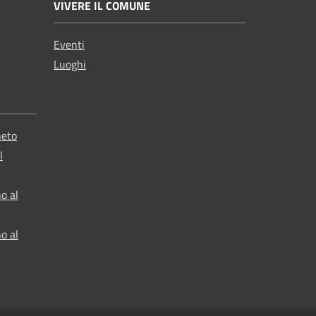
VIVERE IL COMUNE
Eventi
Luoghi
neto
l
o al
o al