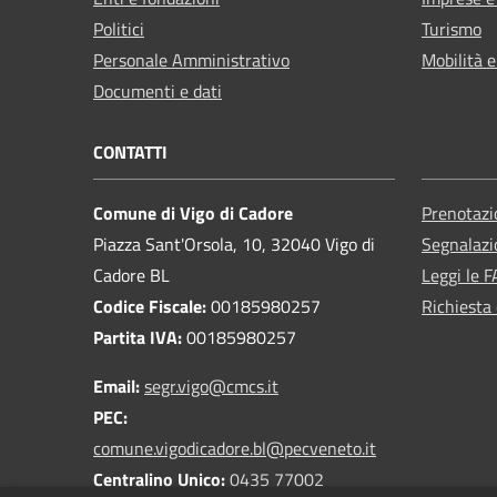
Politici
Turismo
Personale Amministrativo
Mobilità e
Documenti e dati
CONTATTI
Comune di Vigo di Cadore
Prenotaz
Piazza Sant'Orsola, 10, 32040 Vigo di
Segnalazi
Cadore BL
Leggi le 
Codice Fiscale:
00185980257
Richiesta 
Partita IVA:
00185980257
Email:
segr.vigo@cmcs.it
PEC:
comune.vigodicadore.bl@pecveneto.it
Centralino Unico:
0435 77002