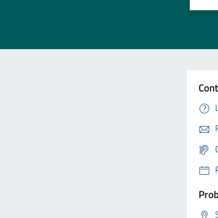
Cont
Prob